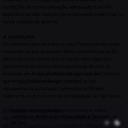
condições de comercialização, adequação a um fim
específico ou não violação de propriedade intelectual ou
outra violação de direitos.
4. Limitações
Em nenhum caso este site ou seus fornecedores serão
responsáveis ​​por quaisquer danos, incluindo perda de
dados, lucro ou devido a interrupção dos negócios,
decorrentes do uso ou da incapacidade de usar os
materiais em
https://wildnerdesign.com.br/
, mesmo
que
https://wildnerdesign.com.br/
ou um
representante autorizado tenha sido notificado
oralmente ou por escrito da possibilidade de tais danos.
Usamos cookies para lhe proporcionar a melhor
5. Precisão dos materiais
experiência.
Política de Privacidade e Termos
Os materiais exibidos neste site podem incluir erros
de Uso
técnicos, tipográficos ou fotográficos. Não garantimos