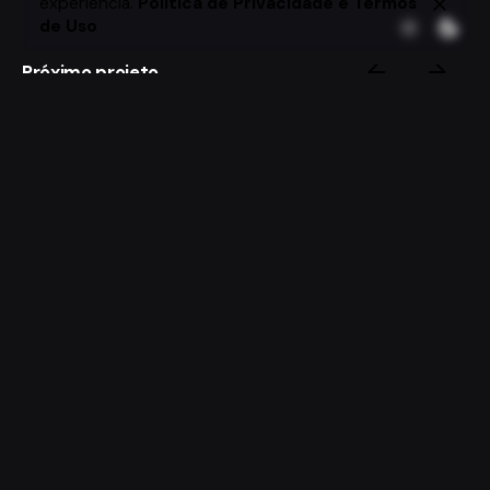
experiência.
Política de Privacidade e Termos
de Uso
Próximo projeto
Blue Car
Agência de Design Digital
WildnerDesign
Rua José Corrêa, 144
Village, Imbituba-
SC
Brasil
Parcerias