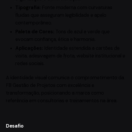
Tipografia:
Fonte moderna com curvaturas
fluidas que asseguram legibilidade e apelo
contemporâneo.
Paleta de Cores:
Tons de azul e verde que
evocam confiança, ética e harmonia.
Aplicações:
Identidade estendida a cartões de
visita, adesivagem de frota, website institucional e
redes sociais.
A identidade visual comunica o comprometimento da
FB Gestão de Projetos com excelência e
transformação, posicionando a marca como
referência em consultorias e treinamentos na área.
Desafio