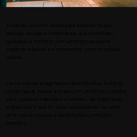
A marca Leviva foi criada para oferecer roupas
básicas, casuais e confortáveis, que combinam
qualidade e conforto com um preço acessível,
trazendo a leveza e o movimento como principais
valores.
Leviva atende a segmentos diversificados, incluindo
moda casual, fitness e praia. Com produtos voltados
para o público masculino e feminino, abrange faixas
etárias dos 12 aos 90 anos, consolidando-se como
uma marca inclusiva e versátil para o mercado
brasileiro.