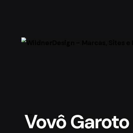
Skip
to
content
Vovô Garoto