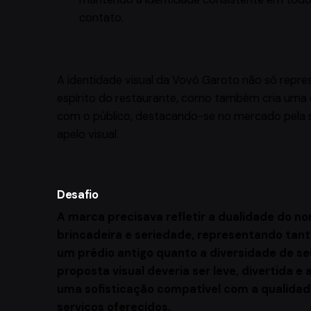
contato.
A identidade visual da Vovô Garoto não só repres
espírito do restaurante, como também cria uma
com o público, destacando-se no mercado pela su
apelo visual.
Desafio
A marca precisava refletir a dualidade do n
brincadeira e seriedade, representando tan
um prédio antigo quanto a diversidade de seu 
proposta visual deveria ser leve, divertida e
uma sofisticação compatível com a qualidad
serviços oferecidos.