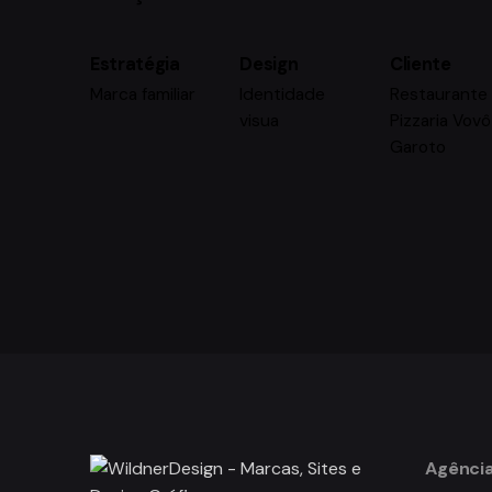
Estratégia
Design
Cliente
Marca familiar
Identidade
Restaurante
visua
Pizzaria Vovô
Garoto
Agência