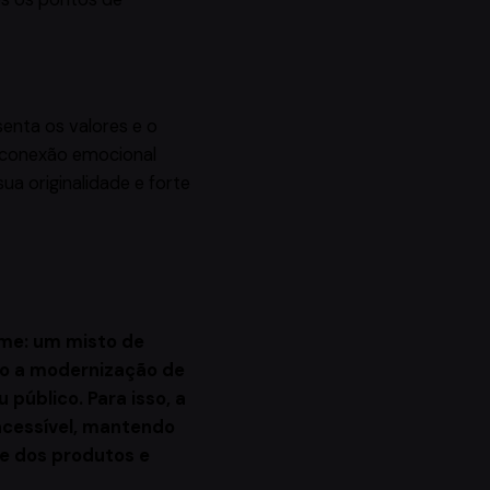
enta os valores e o
 conexão emocional
a originalidade e forte
ome: um misto de
to a modernização de
público. Para isso, a
 acessível, mantendo
e dos produtos e