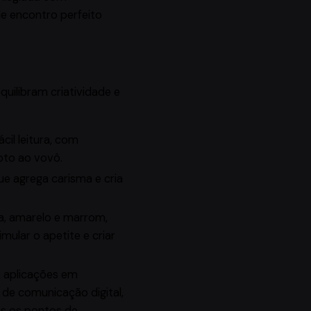
e encontro perfeito
uilibram criatividade e
ácil leitura, com
oto ao vovô.
que agrega carisma e cria
a, amarelo e marrom,
ular o apetite e criar
a aplicações em
 de comunicação digital,
s os pontos de