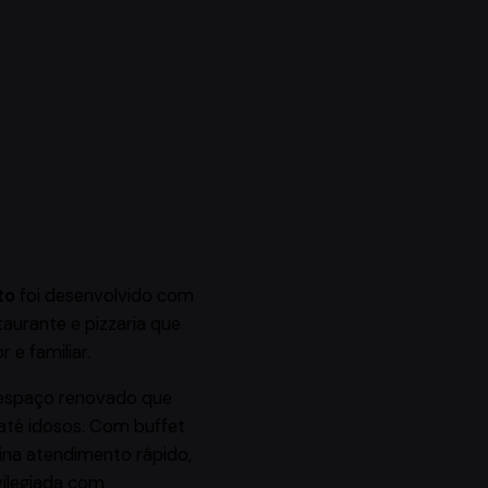
to
foi desenvolvido com
taurante e pizzaria que
e familiar.
 espaço renovado que
 até idosos. Com buffet
bina atendimento rápido,
vilegiada com